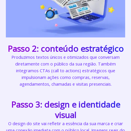
Passo 2: conteúdo estratégico
Produzimos textos únicos e otimizados que conversam
diretamente com o público da sua região. Também
integramos CTAs (call to actions) estratégicos que
impulsionam ações como compras, reservas,
agendamentos, chamadas e visitas presenciais.
Passo 3: design e identidade
visual​
O design do site vai refletir a essência da sua marca e criar
uma conexão imediata com o público local. Imagens reais do